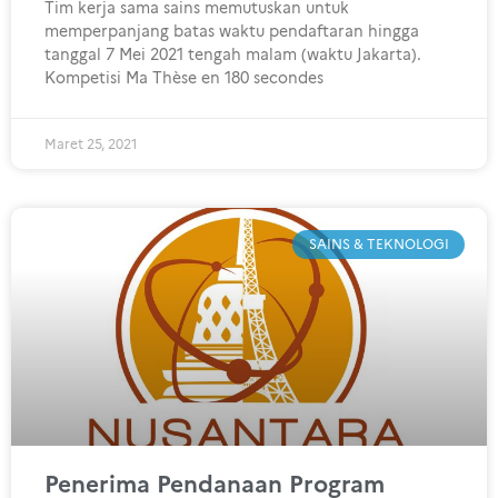
Tim kerja sama sains memutuskan untuk
memperpanjang batas waktu pendaftaran hingga
tanggal 7 Mei 2021 tengah malam (waktu Jakarta).
Kompetisi Ma Thèse en 180 secondes
Maret 25, 2021
SAINS & TEKNOLOGI
Penerima Pendanaan Program