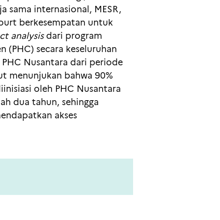
a sama internasional, MESR,
ourt berkesempatan untuk
t analysis
dari program
en (PHC) secara keseluruhan
uk PHC Nusantara dari periode
but menunjukan bahwa 90%
iinisiasi oleh PHC Nusantara
lah dua tahun, sehingga
mendapatkan akses