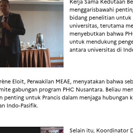
Kerja Sama Kedutaan Bes
menggarisbawahi pentin
bidang penelitian untuk
universitas, terutama mel
menyebutkan bahwa PHC
untuk mendukung peng
antara universitas di Ind
drène Eloit, Perwakilan MEAE, menyatakan bahwa s
komite gabungan program PHC Nusantara. Beliau m
n penting untuk Prancis dalam menjaga hubungan k
n Indo-Pasifik.
Selain itu, Koordinator 