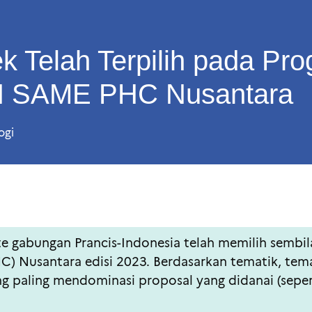
k Telah Terpilih pada Pr
 SAME PHC Nusantara
ogi
mite gabungan Prancis-Indonesia telah memilih semb
HC) Nusantara edisi 2023. Berdasarkan tematik, tem
g paling mendominasi proposal yang didanai (sepert