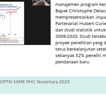
manajemen program kerj
Bapak Christophe Delac
mempresentasikan
impac
Partenariat Hubert Curi
dan studi statistik unt
2009-2020. Studi terse
proyek penelitian yang d
terus berkelanjutan sete
sebanyak 52% peneliti 
pendanaan baru.
 BOPTN SAME PHC Nusantara 2023