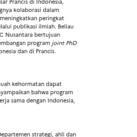
ar Prancis di Indonesia,
gnya kolaborasi dalam
 meningkatkan peringkat
alui publikasi ilmiah. Beliau
 Nusantara bertujuan
embangan program
joint PhD
onesia dan di Prancis.
ebuah kehormatan dapat
enyampaikan bahwa program
erja sama dengan Indonesia,
Departemen strategi, ahli dan