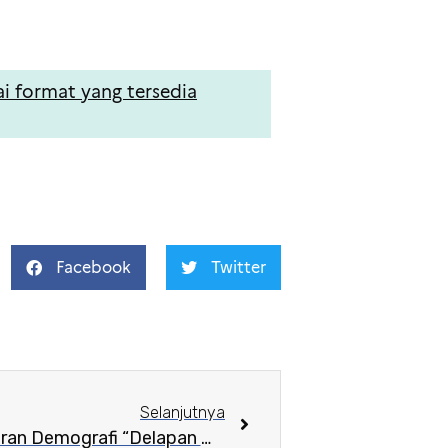
ai format yang tersedia
Facebook
Twitter
Selanjutnya
Datang dan Saksikan Pameran Demografi “Delapan Miliar Manusia… Selanjutnya Apa?” di IFI!