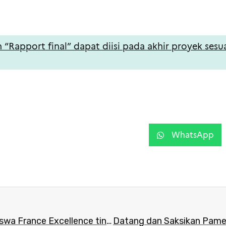
 “Rapport final” dapat diisi pada akhir proyek sesu
WhatsApp
Pembukaan Program Beasiswa France Excellence tingkat Doktor Tahun 2023