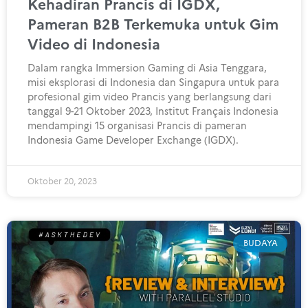
Kehadiran Prancis di IGDX,
Pameran B2B Terkemuka untuk Gim
Video di Indonesia
Dalam rangka Immersion Gaming di Asia Tenggara,
misi eksplorasi di Indonesia dan Singapura untuk para
profesional gim video Prancis yang berlangsung dari
tanggal 9-21 Oktober 2023, Institut Français Indonesia
mendampingi 15 organisasi Prancis di pameran
Indonesia Game Developer Exchange (IGDX).
Oktober 20, 2023
BUDAYA