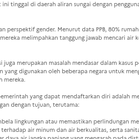
at ini tinggal di daerah aliran sungai dengan penggun
ngan perspektif gender. Menurut data PPB, 80% ruma
al mereka melimpahkan tanggung jawab mencari air
asi juga merupakan masalah mendasar dalam kasus p
n yang digunakan oleh beberapa negara untuk me
yah mereka.
 pemerintah yang dapat mendaftarkan diri adalah m
gan dengan tujuan, terutama:
mbela lingkungan atau memastikan perlindungan me
erhadap air minum dan air berkualitas, serta sanita
daya air jangka panjang yang mengarah pada distr