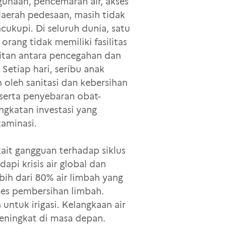
ggunaan, pencemaran air, akses
daerah pedesaan, masih tidak
ukupi. Di seluruh dunia, satu
orang tidak memiliki fasilitas
itan antara pencegahan dan
. Setiap hari, seribu anak
oleh sanitasi dan kebersihan
 serta penyebaran obat-
ngkatan investasi yang
taminasi.
kait gangguan terhadap siklus
pi krisis air global dan
ih dari 80% air limbah yang
oses pembersihan limbah.
untuk irigasi. Kelangkaan air
eningkat di masa depan.