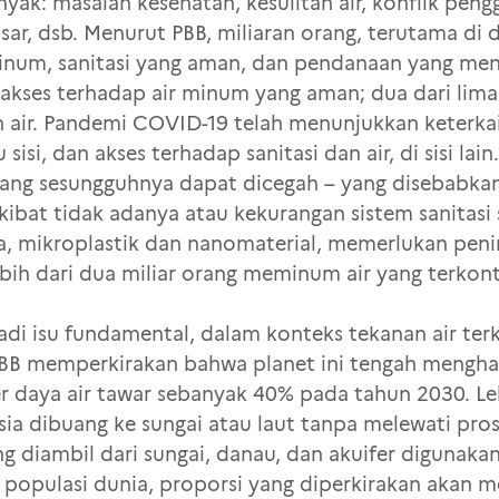
nyak: masalah kesehatan, kesulitan air, konflik pen
r, dsb. Menurut PBB, miliaran orang, terutama di 
minum, sanitasi yang aman, dan pendanaan yang menc
 akses terhadap air minum yang aman; dua dari lima 
 air. Pandemi COVID-19 telah menunjukkan keterka
sisi, dan akses terhadap sanitasi dan air, di sisi lain
yang sesungguhnya dapat dicegah – yang disebabkan 
kibat tidak adanya atau kekurangan sistem sanitasi
da, mikroplastik dan nanomaterial, memerlukan peni
ebih dari dua miliar orang meminum air yang terkon
adi isu fundamental, dalam konteks tekanan air ter
 PBB memperkirakan bahwa planet ini tengah menghada
daya air tawar sebanyak 40% pada tahun 2030. Leb
usia dibuang ke sungai atau laut tanpa melewati pr
g diambil dari sungai, danau, dan akuifer digunakan 
populasi dunia, proporsi yang diperkirakan akan m