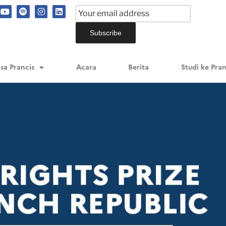
sa Prancis
Acara
Berita
Studi ke Pran