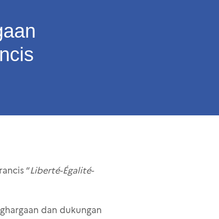
gaan
ncis
ancis “
Liberté-Égalité-
enghargaan dan dukungan