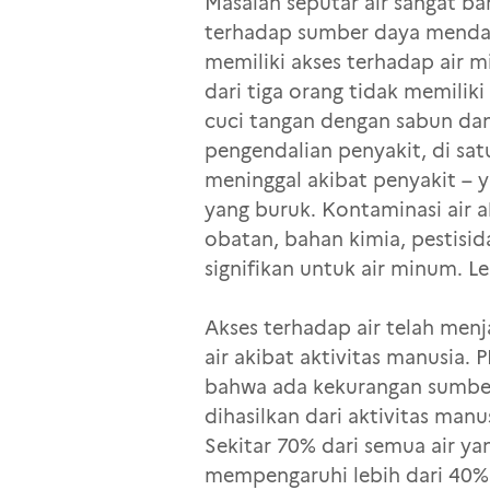
Masalah seputar air sangat ba
terhadap sumber daya mendasa
memiliki akses terhadap air 
dari tiga orang tidak memiliki
cuci tangan dengan sabun dan
pengendalian penyakit, di satu 
meninggal akibat penyakit – 
yang buruk. Kontaminasi air a
obatan, bahan kimia, pestisi
signifikan untuk air minum. L
Akses terhadap air telah menj
air akibat aktivitas manusia.
bahwa ada kekurangan sumber 
dihasilkan dari aktivitas man
Sekitar 70% dari semua air yan
mempengaruhi lebih dari 40% 