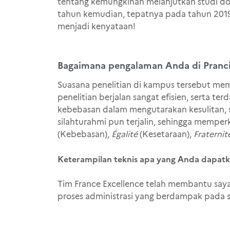
tentang kemungkinan melanjutkan studi dokt
tahun kemudian, tepatnya pada tahun 2019,
menjadi kenyataan!
Bagaimana pengalaman Anda di Pranci
Suasana penelitian di kampus tersebut me
penelitian berjalan sangat efisien, serta t
kebebasan dalam mengutarakan kesulitan, se
silahturahmi pun terjalin, sehingga memp
(Kebebasan),
Égalité
(Kesetaraan),
Fraternit
Keterampilan teknis apa yang Anda dapatk
Tim France Excellence telah membantu saya 
proses administrasi yang berdampak pada st