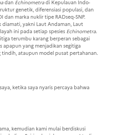
ma
dan
Echinometra
di Kepulauan Indo-
ktur genetik, diferensiasi populasi, dan
OI dan marka nuklir tipe RADseq-SNP.
k diamati, yakni Laut Andaman, Laut
ilayah ini pada setiap spesies
Echinometra
.
itiga terumbu karang berperan sebagai
is apapun yang menjadikan segitiga
g tindih, ataupun model pusat pertahanan.
aya, ketika saya nyaris percaya bahwa
sama, kemudian kami mulai berdiskusi