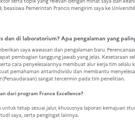
or serta topik yang relevan dengan minat saya dan keahlia
 beasiswa Pemerintah Prancis mengirim saya ke Université
s dan di laboratorium? Apa pengalaman yang palin
mberikan saya wawasan dan pengalaman baru. Perencanaa
erdapat pembagian tanggung jawab yang jelas. Kesetaraan se
rta cara penyelesaiannya membuat alur kerja tim selalu ke
erkuat pemahaman antarindividu dan membantu menyelesai
é
(Persaudaraan) sangat tercermin pada tim penelitian.
an dari program France Excellence?
untuk tetap sesuai jalur, khususnya laporan kemajuan stu
udi saya, serta pengingat lainnya.