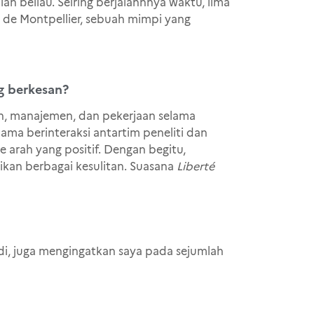
n beliau. Seiring berjalannnya waktu, lima
 de Montpellier, sebuah mimpi yang
g berkesan?
n, manajemen, dan pekerjaan selama
lama berinteraksi antartim peneliti dan
 arah yang positif. Dengan begitu,
kan berbagai kesulitan. Suasana
Liberté
di, juga mengingatkan saya pada sejumlah