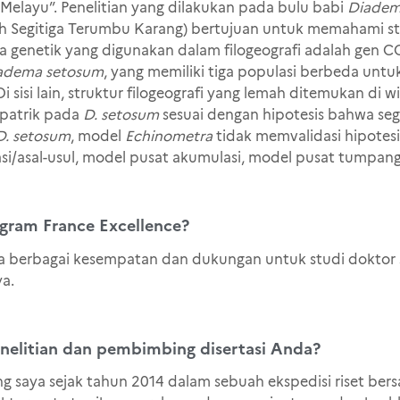
-Melayu”. Penelitian yang dilakukan pada bulu babi
Diade
yah Segitiga Terumbu Karang) bertujuan untuk memahami stru
 genetik yang digunakan dalam filogeografi adalah gen C
adema setosum
, yang memiliki tiga populasi berbeda untu
i sisi lain, struktur filogeografi yang lemah ditemukan di w
rapatrik pada
D. setosum
sesuai dengan hipotesis bahwa seg
D. setosum
, model
Echinometra
tidak memvalidasi hipotes
si/asal-usul, model pusat akumulasi, model pusat tumpan
gram France Excellence?
 berbagai kesempatan dan dukungan untuk studi doktor s
ya.
elitian dan pembimbing disertasi Anda?
 saya sejak tahun 2014 dalam sebuah ekspedisi riset ber