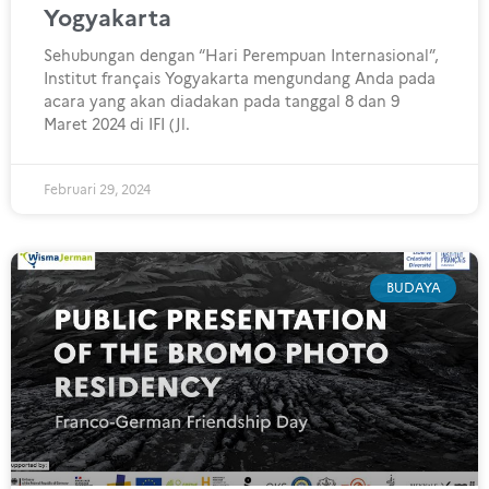
Yogyakarta
Sehubungan dengan “Hari Perempuan Internasional”,
Institut français Yogyakarta mengundang Anda pada
acara yang akan diadakan pada tanggal 8 dan 9
Maret 2024 di IFI (Jl.
Februari 29, 2024
BUDAYA