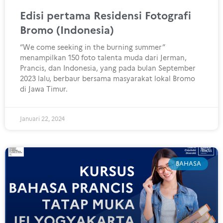
Edisi pertama Residensi Fotografi
Bromo (Indonesia)
“We come seeking in the burning summer”
menampilkan 150 foto talenta muda dari Jerman,
Prancis, dan Indonesia, yang pada bulan September
2023 lalu, berbaur bersama masyarakat lokal Bromo
di Jawa Timur.
Januari 22, 2024
BAHASA