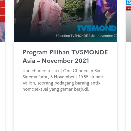
Program Pilihan TV5MONDE
Asia – November 2021
Une chance sur six | One Chance in Six
Sinema Rabu, 3 November | 19.55 Hubert
Vallon, seorang pedagang barang antik
homoseksual yang gemar berjudi,