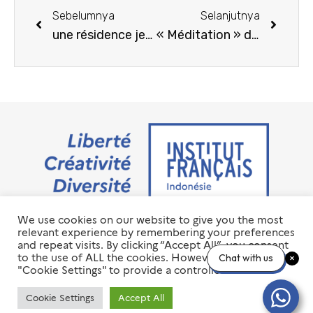
Sebelumnya
Selanjutnya
une résidence jeune création à l IFI Surabaya : photographe Erell Hemmer
« Méditation » du compositeur français Jules Massenet interpreté par Shienny Kurniawati et Finna Kurniawati
We use cookies on our website to give you the most
Jalan M.H. Thamrin No. 20 Jakarta Pusat 10350
relevant experience by remembering your preferences
+6221 23 55 79 00
and repeat visits. By clicking “Accept All”, you consent
info@ifi-id.com
to the use of ALL the cookies. However, you may visit
Chat with us
"Cookie Settings" to provide a controlled consent.
© 2020 All Right Reserved
INSTITUT FRANÇAIS D’INDONÉSIE – IFI
Cookie Settings
Accept All