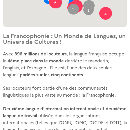
5 events
UNY Sport Complex - Yogyakarta
1 events
La Francophonie : Un Monde de Langues, un
Hôtel Porta / My Little Warung - Yogyakarta
Univers de Cultures !
1 events
396 millions de locuteurs
Avec
, la langue française occupe
Hôtel Tentrem - Yogyakarta
ème place dans le monde
la 4
derrière le mandarin,
1 events
l’anglais, et l’espagnol. Elle est, l’une des deux seules
parlées sur les cinq continents
langues
Lokananta - Solo
4 events
Ses locuteurs font partie d’une des communautés
Francophonie
linguistiques la plus vaste au monde : la
.
SMKN 12 Surabaya
1 events
Deuxième langue d’information internationale
deuxième
et
langue de travail
utilisée dans les organisations
Institut français d'Indonésie - Surabaya
internationales (telles que l’ONU, l’OMC, l’OCDE et l’OIT), la
1 events
langue française est l’un des instruments essentiels