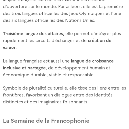
d’ouverture sur le monde. Par ailleurs, elle est la première
Surabaya Intercultural School - Surabaya
des trois langues officielles des Jeux Olympiques et l’une
1 events
des six langues officielles des Nations Unies.
Alliance Française de Semarang
Troisième langue des affaires,
elle permet d’intégrer plus
3 events
création de
rapidement les circuits d’échanges et de
valeur
Université BINUS - Semarang
.
2 events
langue de croissance
La langue française est aussi une
inclusive et partagée
Fakultas Ilmu Budaya, Universitas Padjadjaran
, de développement humain et
1 events
économique durable, viable et responsable.
Institut français d'Indonésie - Bandung
Symbole de pluralité culturelle, elle tisse des liens entre les
6 events
frontières, favorisant un dialogue entre des identités
distinctes et des imaginaires foisonnants.
Auditorium de Pradita University - IFI Serpong - Jakarta
2 events
La Semaine de la Francophonie
Gramedia Jalma - Jakarta