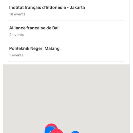
Institut français d'Indonésie - Jakarta
18 events
Alliance française de Bali
4 events
Politeknik Negeri Malang
1 events
ISI - Yogyakarta
1 events
Easy Groovy
2 events
Chocolate Monggo Museum - Yogyakarta
1 events
Institut français d'Indonésie - Yogyakarta