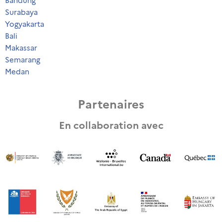
Bandung
Surabaya
Alliance Française de Medan
Yogyakarta
3 events
Bali
Universitas Negeri Medan
Makassar
1 events
Semarang
Medan
Universitas Muhammadiyah Sumatera Utara
1 events
Partenaires
Politeknik Pariwisata Medan
En collaboration avec
1 events