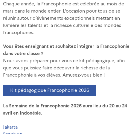
Chaque année, la Francophonie est célébrée au mois de
1 events
mars dans le monde entier. L’occasion pour tous de se
réunir autour d’évènements exceptionnels mettant en
Résidence du Chilli - Jakarta
lumière les talents et la richesse culturelle des mondes
1 events
francophones.
Universitas Negeri Jakarta
Vous êtes enseignant et souhaitez intégrer la Francophonie
2 events
dans votre classe ?
SMK Telkom Makassar
Nous avons préparer pour vous ce kit pédagogique, afin
1 events
que vous puissiez faire découvrir la richesse de la
Francophonie à vos élèves. Amusez-vous bien !
SMK 8 Makassar
1 events
Kit pédagogique Francophonie 2026
Alliance française de Makassar
La Semaine de la Francophonie 2026 aura lieu du 20 au 24
2 events
avril en Indonésie.
SMA 16 Makassar
Jakarta
1 events