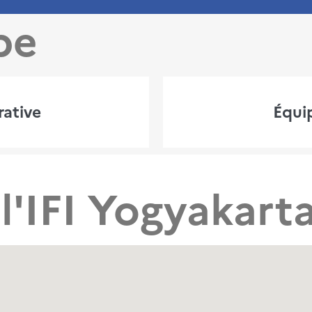
pe
rative
Équi
l'IFI Yogyakart