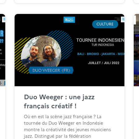
CULTURE
Duo Weeger : une jazz
français créatif !
Où en est la scène jazz française ? La
tournée du Duo Weeger en Indonésie
montre la créativité des jeunes musiciens
jazz. Distingué par la fédération