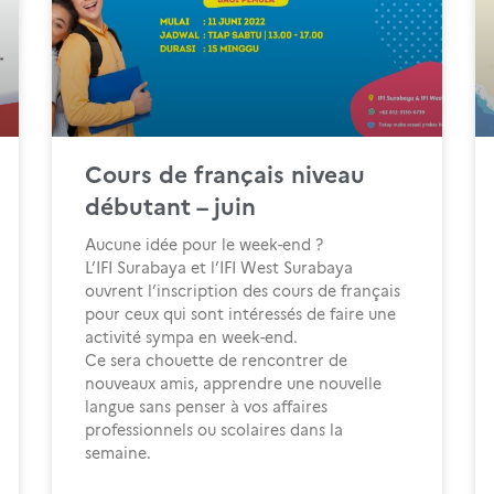
Cours de français niveau
débutant – juin
Aucune idée pour le week-end ?
L’IFI Surabaya et l’IFI West Surabaya
ouvrent l’inscription des cours de français
pour ceux qui sont intéressés de faire une
activité sympa en week-end.
Ce sera chouette de rencontrer de
nouveaux amis, apprendre une nouvelle
langue sans penser à vos affaires
professionnels ou scolaires dans la
semaine.