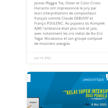
jeunes Maggie Tse, Osten et Colin Cristo
Harianto ont impressionné le jury par
leurs interprétations de compositeurs
français comme Claude DEBUSSY et
Françis POULENC. Au pujasera du Komplek
AJBS l’ambiance était plus rock et jazz,
avec notamment les cris métal de Iko Eric
Tegar Wicaksono et son groupe composé
de musiciens aveugles.
juin 14, 2022
LINGUISTIQUE