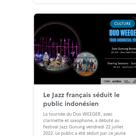
CULTURE
Le Jazz français séduit le
public indonésien
La tournée du Duo WEEGER, avec
clarinette et saxophone, a débuté au
Festival Jazz Gunung vendredi 22 juillet
2022. Le public a été séduit par ce jeune