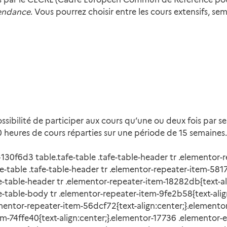
endance
. Vous pourrez choisir entre les cours extensifs, sem
 possibilité de participer aux cours qu’une ou deux fois par
0 heures de cours réparties sur une période de 15 semaines.
30f6d3 table.tafe-table .tafe-table-header tr .elementor-
table .tafe-table-header tr .elementor-repeater-item-5817
-table-header tr .elementor-repeater-item-18282db{text-al
e-table-body tr .elementor-repeater-item-9fe2b58{text-ali
lementor-repeater-item-56dcf72{text-align:center;}.elemen
tem-74ffe40{text-align:center;}.elementor-17736 .elementor