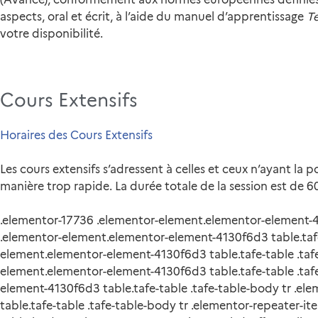
aspects, oral et écrit, à l’aide du manuel d’apprentissage
T
votre disponibilité.
Cours Extensifs
Horaires des Cours Extensifs
Les cours extensifs s’adressent à celles et ceux n’ayant la
manière trop rapide. La durée totale de la session est de 6
.elementor-17736 .elementor-element.elementor-element-41
.elementor-element.elementor-element-4130f6d3 table.tafe-
element.elementor-element-4130f6d3 table.tafe-table .tafe
element.elementor-element-4130f6d3 table.tafe-table .taf
element-4130f6d3 table.tafe-table .tafe-table-body tr .e
table.tafe-table .tafe-table-body tr .elementor-repeater-i