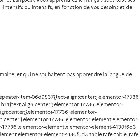
i-intensifs ou intensifs, en fonction de vos besoins et de
 semaine, et qui ne souhaitent pas apprendre la langue de
repeater-item-06d9537{text-align:center;}.elementor-17736
b14{text-align:center;}.elementor-17736 .elementor-
ign:center;}.elementor-17736 .elementor-
gn:center;}.elementor-17736 .elementor-element.elementor-
tor-17736 .elementor-element.elementor-element-4130f6d3
-element.elementor-element-4130f6d3 table.tafe-table .tafe-