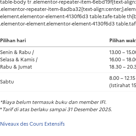
table-body tr .elementor-repeater-item-6ebd19f{text-align
.elementor-repeater-item-8adba32{text-align:center;}.ele
element.elementor-element-4130f6d3 table.tafe-table th{bo
.elementor-element.elementor-element-4130f6d3 table.tafe-t
Pilihan hari
Pilihan wak
Senin & Rabu /
13.00 – 15.0
Selasa & Kamis /
16.00 – 18.0
Rabu & Jumat
18.30 – 20.
8.00 – 12.15 
Sabtu
(Istirahat 1
*Biaya belum termasuk buku dan member IFI.
*
Tarif di atas berlaku sampai 31 Desember 2025.
Niveaux des Cours Extensifs