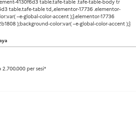
ement-4130f6d3 table.tafe-table .tafe-table-body tr
d3 table.tafe-table td,.elementor-17736 .elementor-
r:var( –e-global-color-accent );}.elementor-17736
2b1808 );background-color:var( –e-global-color-accent );}
aya
 2.700.000 per sesi*