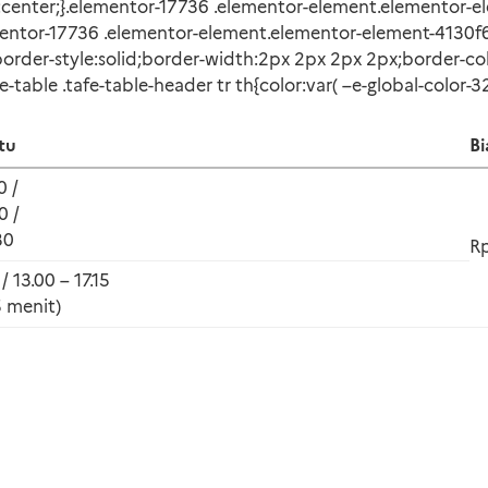
:center;}.elementor-17736 .elementor-element.elementor-el
mentor-17736 .elementor-element.elementor-element-4130f6
rder-style:solid;border-width:2px 2px 2px 2px;border-colo
able .tafe-table-header tr th{color:var( –e-global-color-3
tu
Bi
0 /
0 /
30
Rp
/ 13.00 – 17.15
5 menit)