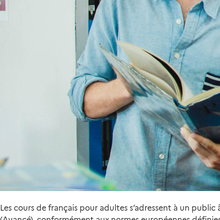
Les cours de français pour adultes s’adressent à un public
(Avancé), conformément aux normes européennes définies 