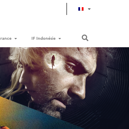
France
IF Indonésie