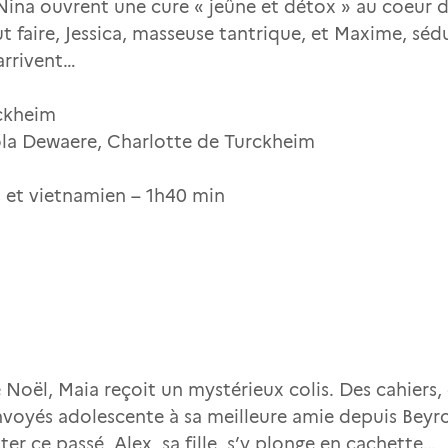
 Nina ouvrent une cure « jeûne et détox » au coeur d
t faire, Jessica, masseuse tantrique, et Maxime, séd
 arrivent…
rckheim
ola Dewaere, Charlotte de Turckheim
is et vietnamien – 1h40 min
 Noël, Maia reçoit un mystérieux colis. Des cahiers,
voyés adolescente à sa meilleure amie depuis Beyrou
er ce passé, Alex, sa fille, s’y plonge en cachette…