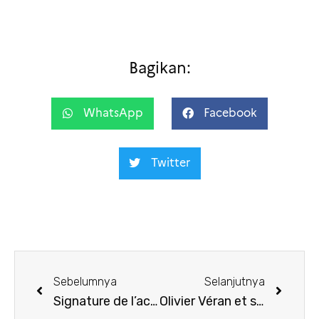
Bagikan:
WhatsApp
Facebook
Twitter
Sebelumnya
Selanjutnya
Signature de l’accord de coopération pour le concours de piano Ananda Sukarlan Award 2022
Olivier Véran et son homologue, Budi G. Sadikin, unis pour lutter contre la tuberculose