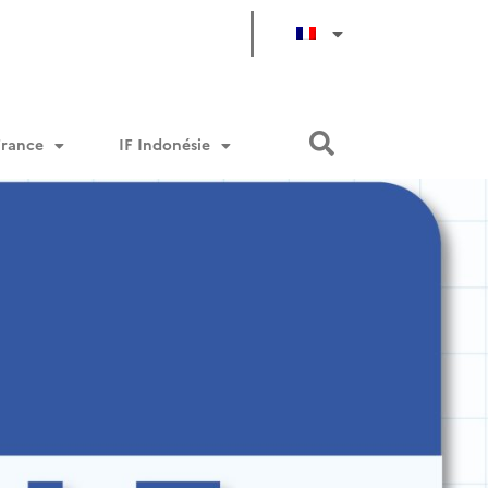
France
IF Indonésie