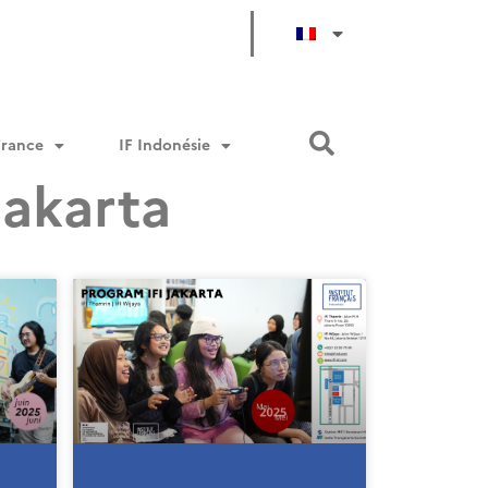
France
IF Indonésie
Jakarta