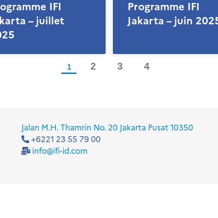
rogramme IFI
Programme IFI
karta – juillet
Jakarta – juin 202
025
2
3
4
1
Jalan M.H. Thamrin No. 20 Jakarta Pusat 10350
+6221 23 55 79 00
info@ifi-id.com