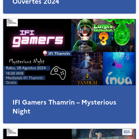
Ouvertes 2024
IFI Gamers Thamrin – Mysterious
Night