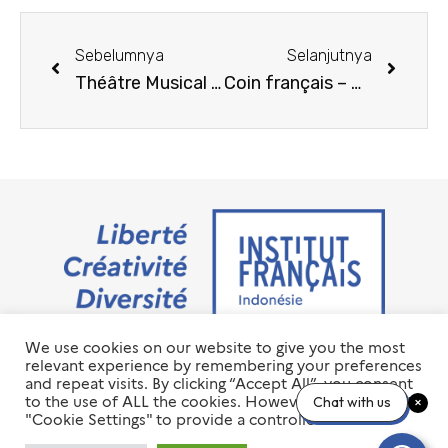
Sebelumnya
Selanjutnya
Théâtre Musical « C’est La Vida »
Coin français – mars 2025
We use cookies on our website to give you the most
Jalan M.H. Thamrin No. 20 Jakarta Pusat 10350
relevant experience by remembering your preferences
+6221 23 55 79 00
and repeat visits. By clicking “Accept All”, you consent
info@ifi-id.com
to the use of ALL the cookies. However, you may visit
Chat with us
"Cookie Settings" to provide a controlled consent.
© 2020 All Right Reserved