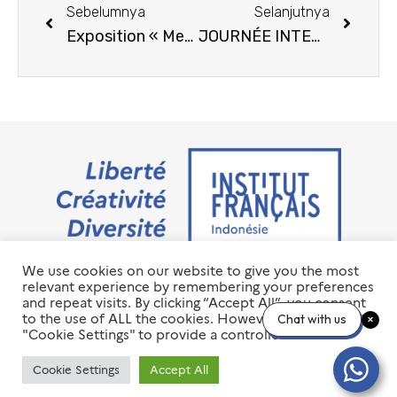
Sebelumnya
Selanjutnya
Exposition « Merangkai 3 Warna »
JOURNÉE INTERNATIONALE DE LA FEMME : LES FEMMES ENTRE LES CADRES
We use cookies on our website to give you the most
Jalan M.H. Thamrin No. 20 Jakarta Pusat 10350
relevant experience by remembering your preferences
+6221 23 55 79 00
and repeat visits. By clicking “Accept All”, you consent
info@ifi-id.com
to the use of ALL the cookies. However, you may visit
Chat with us
"Cookie Settings" to provide a controlled consent.
© 2020 All Right Reserved
INSTITUT FRANÇAIS D’INDONÉSIE – IFI
Cookie Settings
Accept All