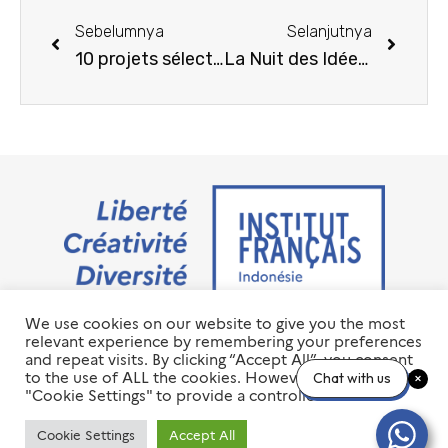
Sebelumnya
Selanjutnya
10 projets sélectionnés pour le 75ème anniversaire des relations diplomatiques entre la France et l’Indonésie
La Nuit des Idées 2025 : Pouvoir agir ?!
We use cookies on our website to give you the most
Jalan M.H. Thamrin No. 20 Jakarta Pusat 10350
relevant experience by remembering your preferences
+6221 23 55 79 00
and repeat visits. By clicking “Accept All”, you consent
info@ifi-id.com
to the use of ALL the cookies. However, you may visit
Chat with us
"Cookie Settings" to provide a controlled consent.
© 2020 All Right Reserved
INSTITUT FRANÇAIS D’INDONÉSIE – IFI
Cookie Settings
Accept All