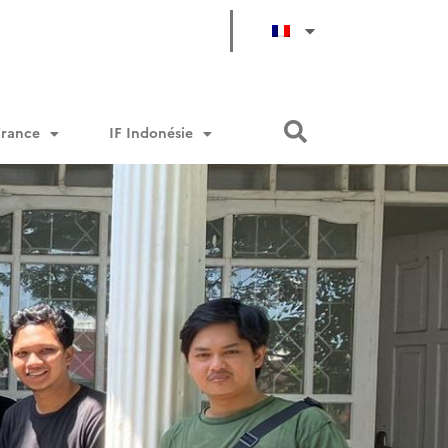
France
IF Indonésie