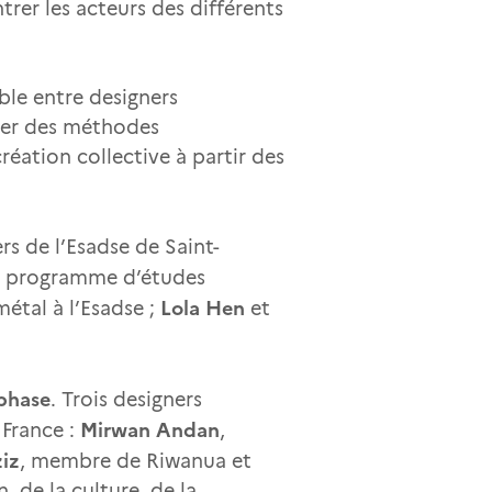
rer les acteurs des différents
ble entre designers
nter des méthodes
ation collective à partir des
s de l’Esadse de Saint-
du programme d’études
Lola Hen
métal à l’Esadse ;
et
.
phase
. Trois designers
Mirwan Andan
 France :
,
iz
, membre de Riwanua et
 de la culture, de la