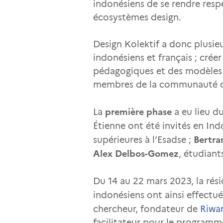
indonésiens de se rendre resp
écosystèmes design.
Design Kolektif a donc plusieu
indonésiens et français ; cré
pédagogiques et des modèles 
membres de la communauté de
première phase
La
a eu lieu d
Étienne ont été invités en Ind
Bertra
supérieures à l’Esadse ;
Alex Delbos-Gomez
, étudian
Du 14 au 22 mars 2023, la rés
indonésiens ont ainsi effectu
chercheur, fondateur de
Riwa
facilitateur pour le programme