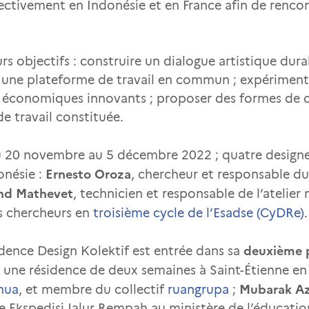
ectivement en Indonésie et en France afin de rencont
rs objectifs : construire un dialogue artistique dura
er une plateforme de travail en commun ; expérime
économiques innovants ; proposer des formes de cré
 travail constituée.
u 20 novembre au 5 décembre 2022 ; quatre designer
Ernesto Oroza
onésie :
, chercheur et responsable 
nd Mathevet
, technicien et responsable de l’atelier 
ts chercheurs en
troisième cycle de l’Esadse (CyDRe)
deuxième 
idence Design Kolektif est entrée dans sa
é une résidence de deux semaines à Saint-Étienne en
Mubarak Az
nua
, et membre du collectif
ruangrupa
;
 Ekspedisi Jalur Rempah au ministère de l’éducation,