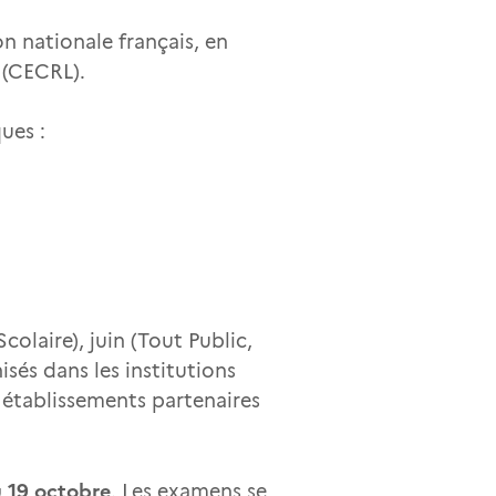
n nationale français, en
 (CECRL).
ues :
olaire), juin (Tout Public,
isés dans les institutions
les établissements partenaires
 19 octobre
. Les examens se