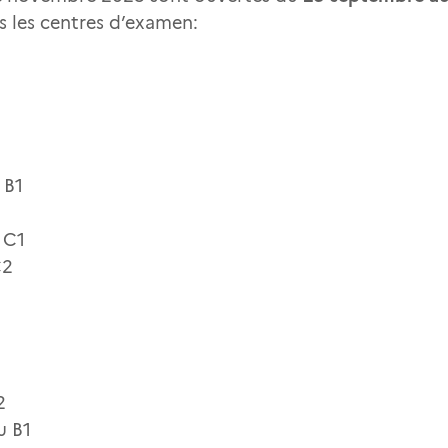
s les centres d’examen:
2
 B1
 C1
C2
2
u B1