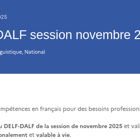
025
ALF session novembre 
nguistique
,
National
ompétences en français pour des besoins profession
du DELF-DALF de la session de novembre 2025
et va
ionalement
valable à vie
et
.