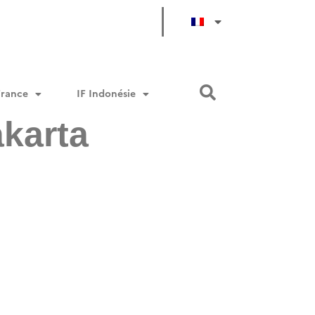
France
IF Indonésie
akarta