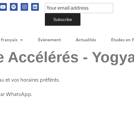
 français
Évènement
Actualités
Études en 
e Accélérés - Yogy
u et vos horaires préférés.
 par WhatsApp.