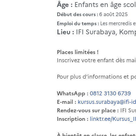
Âge :
Enfants en âge scola
Début des cours :
6 août 2025
Emploi du temps :
Les mercredis e
Lieu :
IFI Surabaya, Kompl
Places limitées !
Inscrivez votre enfant dès ma
Pour plus d’informations et po
WhatsApp :
0812 3130 6739
E-mail :
kursus.surabaya@ifi-i
Rendez-vous sur place :
IFI Su
Inscription :
linktr.ee/Kursus_
À bientôt en classe, les enfant