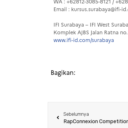
WA : +62812-3085-8121 / +62
Email : kursus.surabaya@ifi-i
IFI Surabaya – IFI West Surab
Komplek AJBS Jalan Ratna no
www.ifi-id.com/surabaya
Bagikan:
Sebelumnya
RapConnexion Competitio