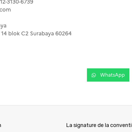
812-3130-6739
d.com
aya
. 14 blok C2 Surabaya 60264
WhatsApp
n