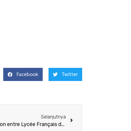
Facebook
Twitter
Selanjutnya
La signature de la convention entre Lycée Français de Jakarta – Labschool Cibubur et la remise des Palmes Académiques au Prof. Dr. Conny R. Semiawan & Prof. Dr. Arief Rachman, M.Pd.