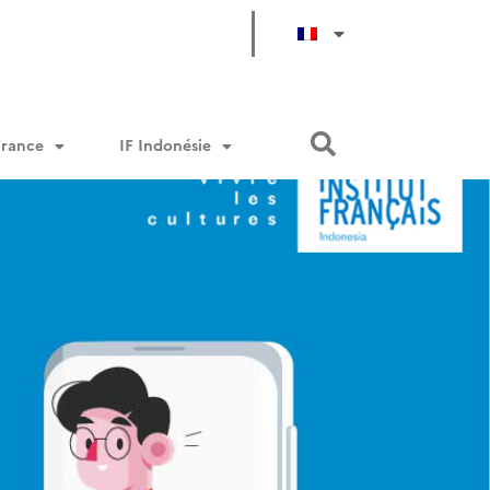
France
IF Indonésie