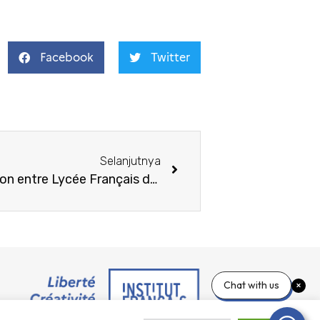
Facebook
Twitter
Selanjutnya
La signature de la convention entre Lycée Français de Jakarta – Labschool Cibubur et la remise des Palmes Académiques au Prof. Dr. Conny R. Semiawan & Prof. Dr. Arief Rachman, M.Pd.
Chat with us