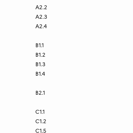
A2.2
A2.3
A2.4
B1.1
B1.2
B1.3
B1.4
B2.1
C1.1
C1.2
C1.5