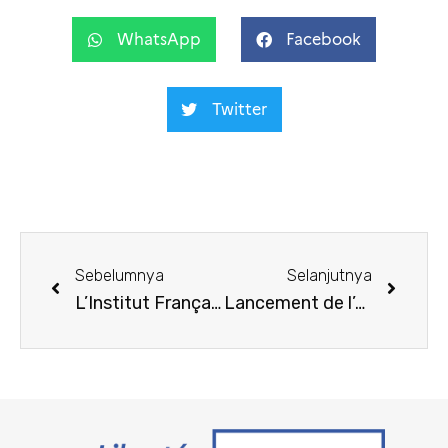
WhatsApp
Facebook
Twitter
Sebelumnya
Selanjutnya
L’Institut Français d’Indonésie s’associe à la 8ème édition du Festival MegaCities-ShortDocs et invite les habitants des mégapoles indonésiennes à prendre leur caméra pour partager leur réalité !
Lancement de l’appel à projets BOPTN-SAME-PHC Nusantara 2023