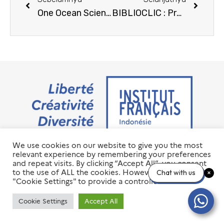
One Ocean Science
BIBLIOCLIC : Prêt à distance
We use cookies on our website to give you the most
Jalan M.H. Thamrin No. 20 Jakarta Pusat 10350
relevant experience by remembering your preferences
+6221 23 55 79 00
and repeat visits. By clicking “Accept All”, you consent
info@ifi-id.com
to the use of ALL the cookies. However, you may visit
Chat with us
"Cookie Settings" to provide a controlled consent.
© 2020 All Right Reserved
INSTITUT FRANÇAIS D’INDONÉSIE – IFI
Cookie Settings
Accept All