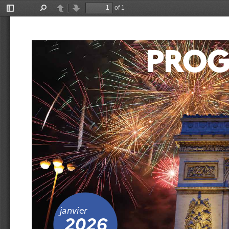
of 1
Toggle
Find
Previous
Next
Sidebar
PROG
janvier
2026