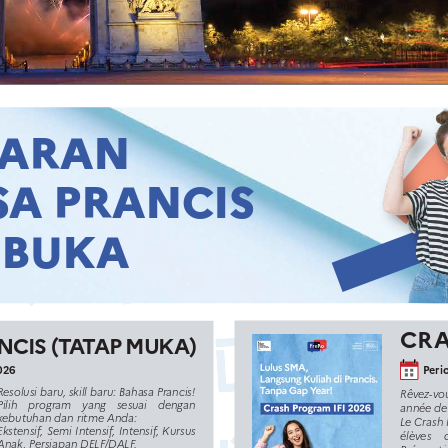
TARAN
SA PRANCIS
IBUKA
CR
CIS (TATAP MUKA)
2026
Peri
Resolusi baru, skill baru: Bahasa Prancis!
Rêvez-vous
Pilih    program    yang    sesuai    dengan    
année de
kebutuhan dan ritme Anda:
Le Crash 
Ekstensif, Semi Intensif, Intensif, Kursus 
élèves     
Anak, Persiapan DELF/DALF.
Préparati