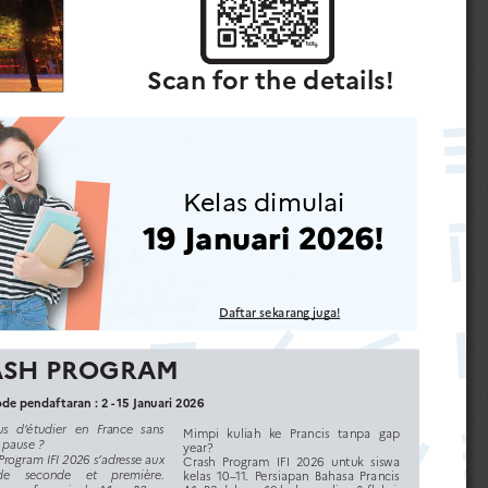
Scan for the details!
Kelas dimulai
19 Januari 2026!
Daftar sekarang juga!
ASH PROGRAM
ode pendaftaran : 2 - 15 Januari 2026
   d’étudier   en   France   sans   
Mimpi   kuliah   ke   Prancis   tanpa   gap   
 pause ?
year?
Program IFI 2026 s’adresse aux 
Crash  Program  IFI  2026  untuk  siswa  
de     seconde     et     première.     
kelas  10–11.  Persiapan  Bahasa  Prancis  
on en français du A1 au B2 en 
A1–B2 dalam ±10 bulan, online & fleksi-