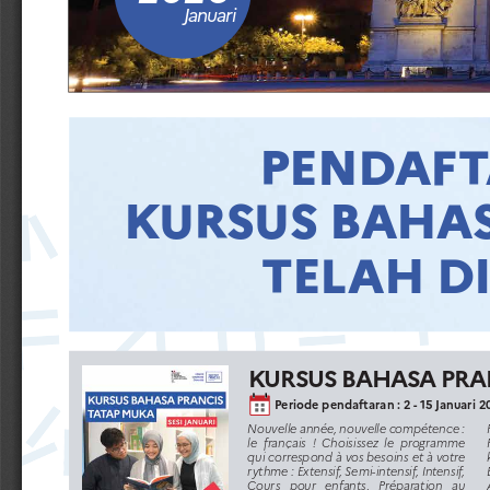
Januari
PENDAF
KURSUS BAHA
TELAH D
KURSUS BAHASA PRAN
Periode pendaftaran : 2 - 15 Januari 
Nouvelle année, nouvelle compétence : 
le  français  !  Choisissez  le  programme  
qui correspond à vos besoins et à votre 
rythme : Extensif, Semi-intensif, Intensif, 
Cours   pour   enfants,   Préparation   au   