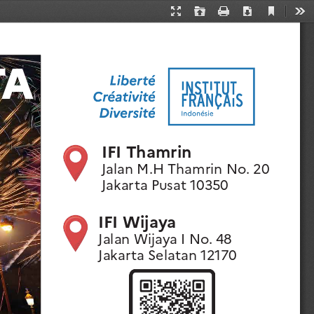
Current
Presentation
Open
Print
Download
Too
View
Mode
TA
IFI Thamrin
Jalan M.H Thamrin No. 20
Jakarta Pusat 10350
IFI Wijaya
Jalan Wijaya I No. 48
Jakarta Selatan 12170