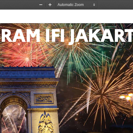
Zoom
Zoom
Out
In
RAM IFI JAKAR